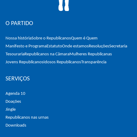
O PARTIDO
Nossa história
Sobre o Republicanos
Quem é Quem
Manifesto e Programa
Estatuto
Onde estamos
Resoluções
Secretaria
Tesouraria
Republicanos na Câmara
Mulheres Republicanas
Jovens Republicanos
Idosos Republicanos
Transparência
SERVIÇOS
Agenda 10
Doações
Jingle
Republicanos nas urnas
Downloads