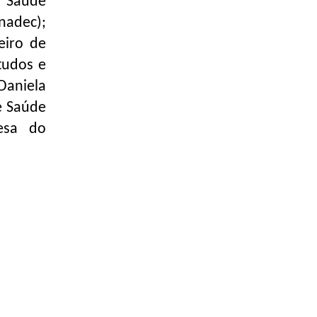
e Saúde
nadec);
eiro de
tudos e
aniela
e Saúde
esa do