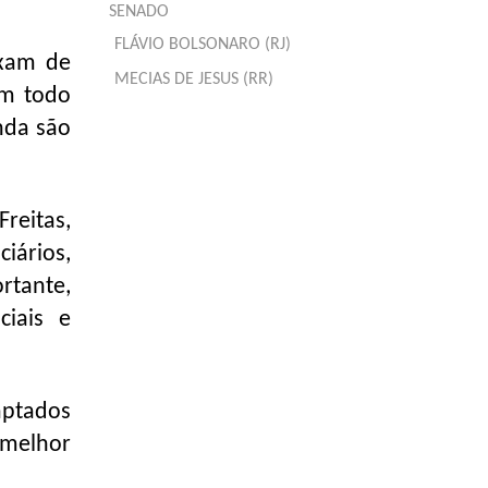
SENADO
FLÁVIO BOLSONARO (RJ)
ixam de
MECIAS DE JESUS (RR)
em todo
nda são
reitas,
iários,
rtante,
ciais e
aptados
 melhor