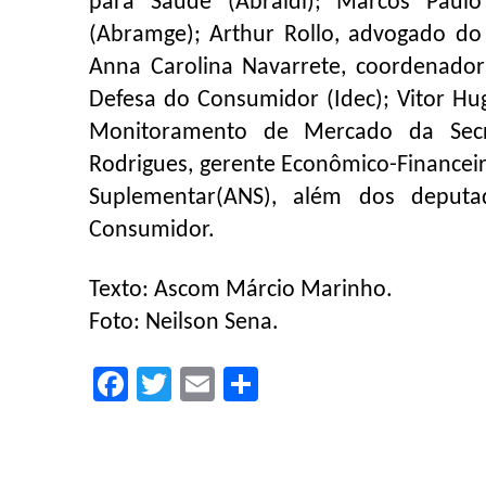
para Saúde (Abraidi); Marcos Paulo
(Abramge); Arthur Rollo, advogado do 
Anna Carolina Navarrete, coordenador
Defesa do Consumidor (Idec); Vitor Hu
Monitoramento de Mercado da Secre
Rodrigues, gerente Econômico-Financeir
Suplementar(ANS), além dos deput
Consumidor.
Texto: Ascom Márcio Marinho.
Foto: Neilson Sena.
Facebook
Twitter
Email
Compartilhar