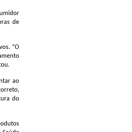
sumidor
oras de
vos. “O
zamento
tou.
ntar ao
orreto,
tura do
rodutos