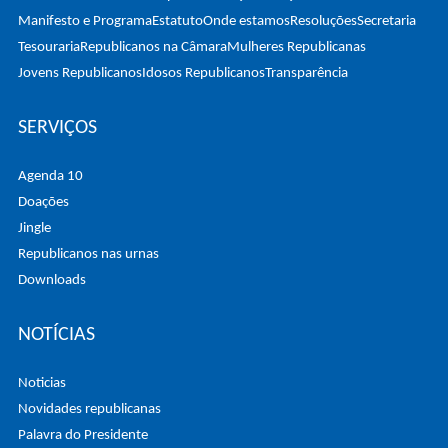
Manifesto e Programa
Estatuto
Onde estamos
Resoluções
Secretaria
Tesouraria
Republicanos na Câmara
Mulheres Republicanas
Jovens Republicanos
Idosos Republicanos
Transparência
SERVIÇOS
Agenda 10
Doações
Jingle
Republicanos nas urnas
Downloads
NOTÍCIAS
Noticias
Novidades republicanas
Palavra do Presidente