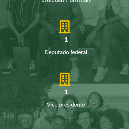
estaduais / distritais
1
Deputado federal
1
Vice-presidente