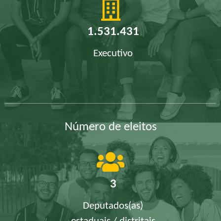
1.531.431
Executivo
Número de eleitos
3
Deputados(as)