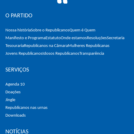
O PARTIDO
Nossa história
Sobre o Republicanos
Quem é Quem
Manifesto e Programa
Estatuto
Onde estamos
Resoluções
Secretaria
Tesouraria
Republicanos na Câmara
Mulheres Republicanas
Jovens Republicanos
Idosos Republicanos
Transparência
SERVIÇOS
Agenda 10
Doações
Jingle
Republicanos nas urnas
Downloads
NOTÍCIAS