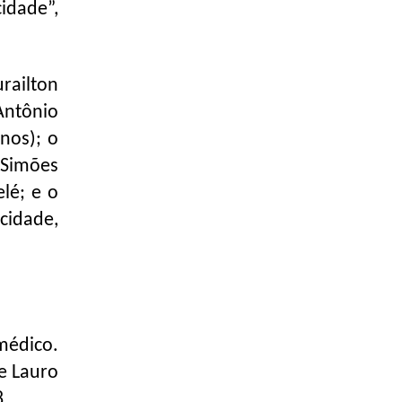
idade”,
railton
Antônio
nos); o
 Simões
lé; e o
cidade,
médico.
e Lauro
8.