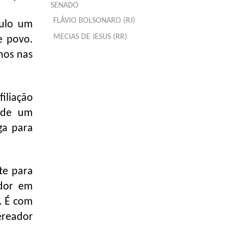
SENADO
FLÁVIO BOLSONARO (RJ)
culo um
MECIAS DE JESUS (RR)
e povo.
nos nas
filiação
 de um
ga para
te para
ador em
. É com
ereador