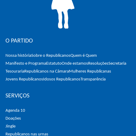
O PARTIDO
Nossa história
Sobre o Republicanos
Quem é Quem
Manifesto e Programa
Estatuto
Onde estamos
Resoluções
Secretaria
Tesouraria
Republicanos na Câmara
Mulheres Republicanas
Jovens Republicanos
Idosos Republicanos
Transparência
SERVIÇOS
Agenda 10
Doações
Jingle
Republicanos nas urnas