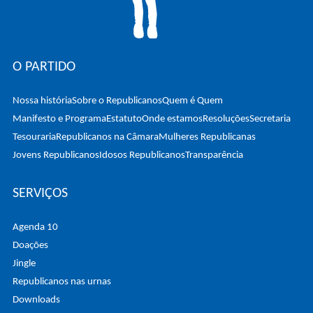
O PARTIDO
Nossa história
Sobre o Republicanos
Quem é Quem
Manifesto e Programa
Estatuto
Onde estamos
Resoluções
Secretaria
Tesouraria
Republicanos na Câmara
Mulheres Republicanas
Jovens Republicanos
Idosos Republicanos
Transparência
SERVIÇOS
Agenda 10
Doações
Jingle
Republicanos nas urnas
Downloads