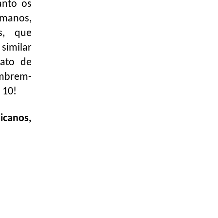
anto os
umanos,
s, que
similar
 ato de
embrem-
 10!
icanos,