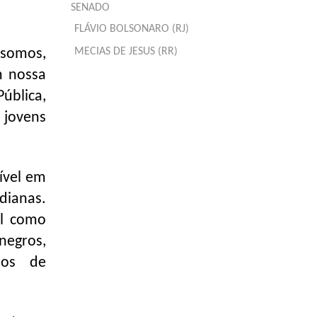
SENADO
FLÁVIO BOLSONARO (RJ)
MECIAS DE JESUS (RR)
 somos,
m nossa
ública,
 jovens
ível em
dianas.
al como
negros,
ulos de