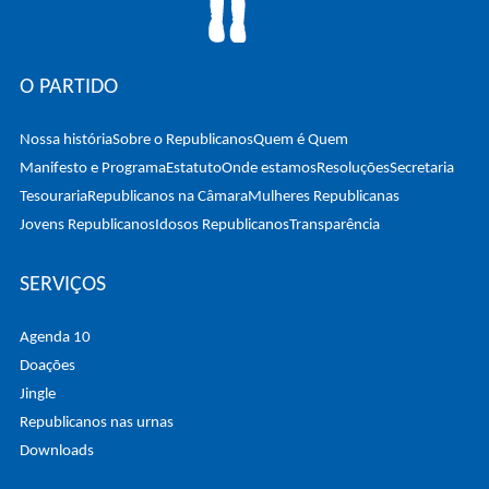
O PARTIDO
Nossa história
Sobre o Republicanos
Quem é Quem
Manifesto e Programa
Estatuto
Onde estamos
Resoluções
Secretaria
Tesouraria
Republicanos na Câmara
Mulheres Republicanas
Jovens Republicanos
Idosos Republicanos
Transparência
SERVIÇOS
Agenda 10
Doações
Jingle
Republicanos nas urnas
Downloads