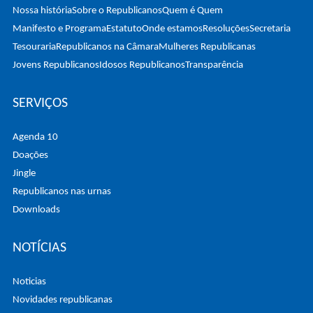
Nossa história
Sobre o Republicanos
Quem é Quem
Manifesto e Programa
Estatuto
Onde estamos
Resoluções
Secretaria
Tesouraria
Republicanos na Câmara
Mulheres Republicanas
Jovens Republicanos
Idosos Republicanos
Transparência
SERVIÇOS
Agenda 10
Doações
Jingle
Republicanos nas urnas
Downloads
NOTÍCIAS
Noticias
Novidades republicanas