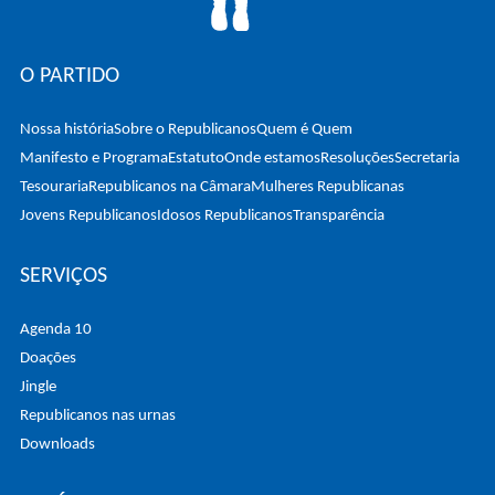
O PARTIDO
Nossa história
Sobre o Republicanos
Quem é Quem
Manifesto e Programa
Estatuto
Onde estamos
Resoluções
Secretaria
Tesouraria
Republicanos na Câmara
Mulheres Republicanas
Jovens Republicanos
Idosos Republicanos
Transparência
SERVIÇOS
Agenda 10
Doações
Jingle
Republicanos nas urnas
Downloads