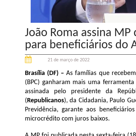
João Roma assina MP q
para beneficiários do A
21 de março de 2022
Brasília (DF) –
As famílias que recebem 
(BPC) ganharam mais uma ferramenta p
assinada pelo presidente da Repúbl
(
Republicanos
), da Cidadania, Paulo G
Previdência, garante aos beneficiári
microcrédito com juros baixos.
A MP foi publicada nesta sexta-feira (18