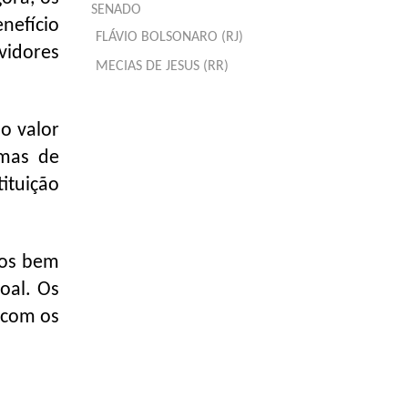
SENADO
nefício
FLÁVIO BOLSONARO (RJ)
vidores
MECIAS DE JESUS (RR)
 o valor
amas de
ituição
ros bem
oal. Os
 com os