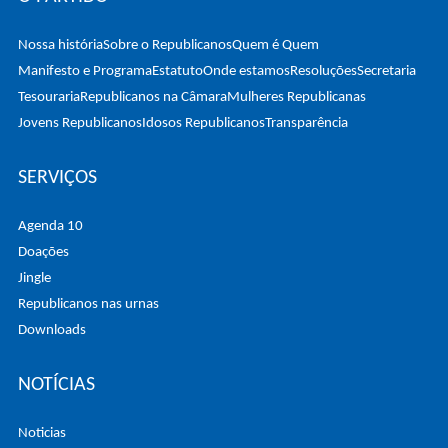
Nossa história
Sobre o Republicanos
Quem é Quem
Manifesto e Programa
Estatuto
Onde estamos
Resoluções
Secretaria
Tesouraria
Republicanos na Câmara
Mulheres Republicanas
Jovens Republicanos
Idosos Republicanos
Transparência
SERVIÇOS
Agenda 10
Doações
Jingle
Republicanos nas urnas
Downloads
NOTÍCIAS
Noticias