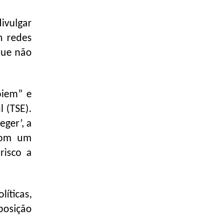
ivulgar
m redes
que não
oiem” e
l (TSE).
eger’, a
 com um
risco a
íticas,
posição