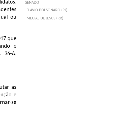
idatos,
SENADO
ndentes
FLÁVIO BOLSONARO (RJ)
dual ou
MECIAS DE JESUS (RR)
017 que
zando e
. 36-A,
utar as
enção e
rnar-se