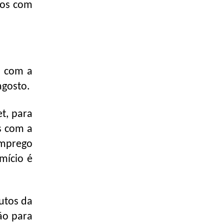
tos com
s com a
agosto.
t, para
s com a
emprego
mício é
utos da
ão para