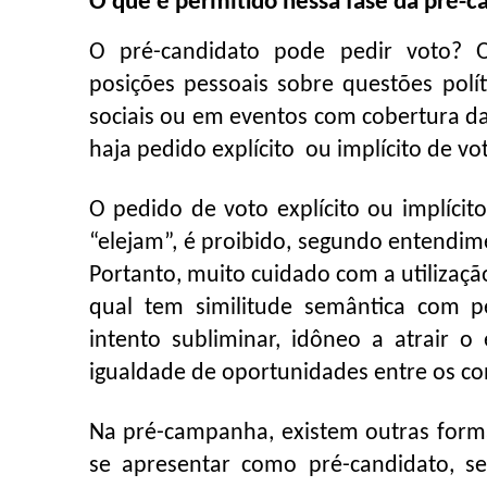
O que é permitido nessa fase da pré-c
O pré-candidato pode pedir voto? O
posições pessoais sobre questões polít
sociais ou em eventos com cobertura d
haja pedido explícito ou implícito de vo
O pedido de voto explícito ou implíci
“elejam”, é proibido, segundo entendime
Portanto, muito cuidado com a utilizaçã
qual tem similitude semântica com pe
intento subliminar, idôneo a atrair o
igualdade de oportunidades entre os co
Na pré-campanha, existem outras forma
se apresentar como pré-candidato, s