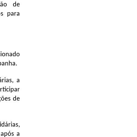
ação de
os para
cionado
panha.
rias, a
ticipar
ções de
dárias,
 após a