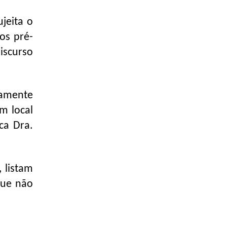
jeita o
os pré-
iscurso
eamente
m local
ca Dra.
 listam
que não