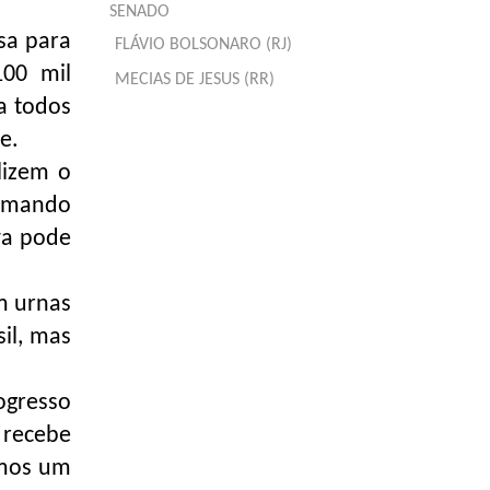
SENADO
sa para
FLÁVIO BOLSONARO (RJ)
00 mil
MECIAS DE JESUS (RR)
a todos
e.
lizem o
ormando
iva pode
m urnas
sil, mas
ogresso
 recebe
amos um