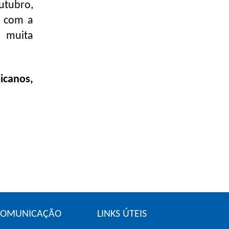
utubro,
a com a
e muita
icanos,
COMUNICAÇÃO
LINKS ÚTEIS