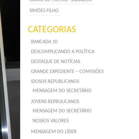
SIMÕES FILHO
CATEGORIAS
BANCADA 10
DESCOMPLICANDO A POLÍTICA
DESTAQUE DE NOTÍCIAS
GRANDE EXPEDIENTE – COMISSÕES
IDOSOS REPUBLICANOS
MENSAGEM DO SECRETÁRIO
JOVENS REPBULICANOS
MENSAGEM DO SECRETÁRIO
NOSSOS VALORES
MENSAGEM DO LÍDER