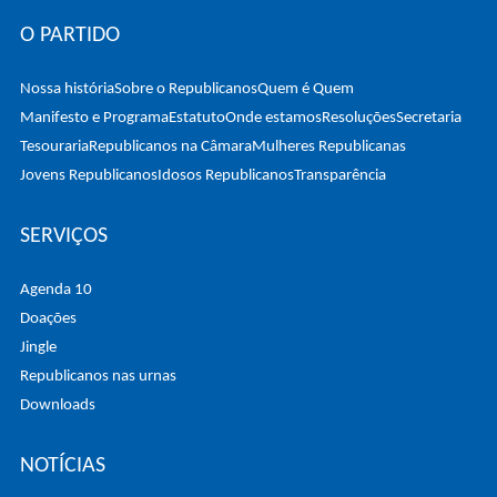
O PARTIDO
Nossa história
Sobre o Republicanos
Quem é Quem
Manifesto e Programa
Estatuto
Onde estamos
Resoluções
Secretaria
Tesouraria
Republicanos na Câmara
Mulheres Republicanas
Jovens Republicanos
Idosos Republicanos
Transparência
SERVIÇOS
Agenda 10
Doações
Jingle
Republicanos nas urnas
Downloads
NOTÍCIAS