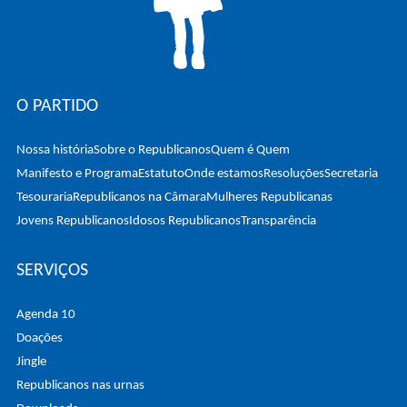
O PARTIDO
Nossa história
Sobre o Republicanos
Quem é Quem
Manifesto e Programa
Estatuto
Onde estamos
Resoluções
Secretaria
Tesouraria
Republicanos na Câmara
Mulheres Republicanas
Jovens Republicanos
Idosos Republicanos
Transparência
SERVIÇOS
Agenda 10
Doações
Jingle
Republicanos nas urnas