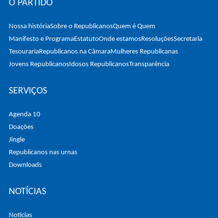
O PARTIDO
Nossa história
Sobre o Republicanos
Quem é Quem
Manifesto e Programa
Estatuto
Onde estamos
Resoluções
Secretaria
Tesouraria
Republicanos na Câmara
Mulheres Republicanas
Jovens Republicanos
Idosos Republicanos
Transparência
SERVIÇOS
Agenda 10
Doações
Jingle
Republicanos nas urnas
Downloads
NOTÍCIAS
Noticias