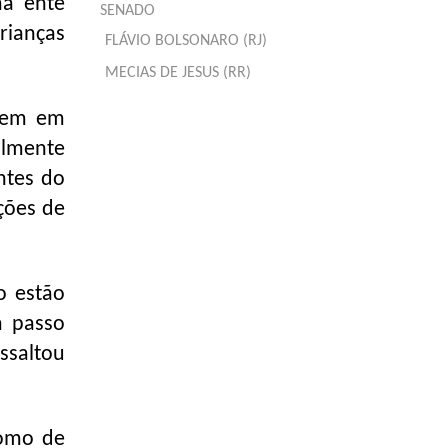
ma ente
SENADO
rianças
FLÁVIO BOLSONARO (RJ)
MECIAS DE JESUS (RR)
drem em
almente
ntes do
ções de
o estão
m passo
ssaltou
como de