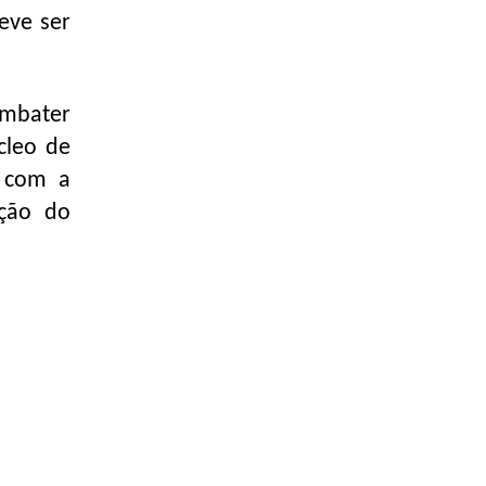
eve ser
ombater
cleo de
o com a
ação do