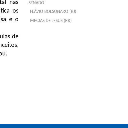
tal nas
SENADO
tica os
FLÁVIO BOLSONARO (RJ)
isa e o
MECIAS DE JESUS (RR)
ulas de
eitos,
ou.