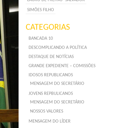
SIMÕES FILHO
CATEGORIAS
BANCADA 10
DESCOMPLICANDO A POLÍTICA
DESTAQUE DE NOTÍCIAS
GRANDE EXPEDIENTE – COMISSÕES
IDOSOS REPUBLICANOS
MENSAGEM DO SECRETÁRIO
JOVENS REPBULICANOS
MENSAGEM DO SECRETÁRIO
NOSSOS VALORES
MENSAGEM DO LÍDER