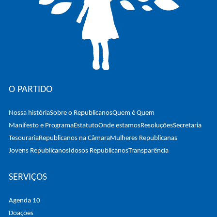
O PARTIDO
Nossa história
Sobre o Republicanos
Quem é Quem
Manifesto e Programa
Estatuto
Onde estamos
Resoluções
Secretaria
Tesouraria
Republicanos na Câmara
Mulheres Republicanas
Jovens Republicanos
Idosos Republicanos
Transparência
SERVIÇOS
Agenda 10
Doações