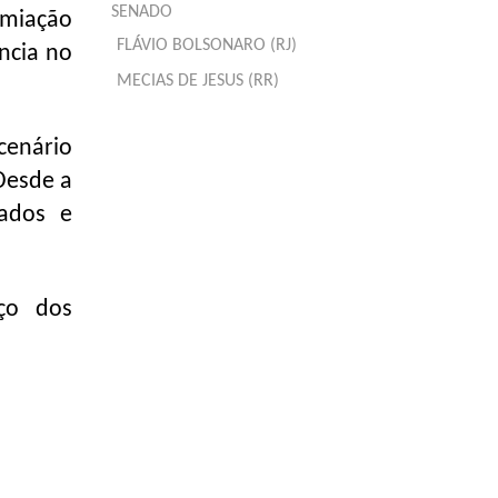
SENADO
emiação
FLÁVIO BOLSONARO (RJ)
ncia no
MECIAS DE JESUS (RR)
cenário
Desde a
ados e
rço dos