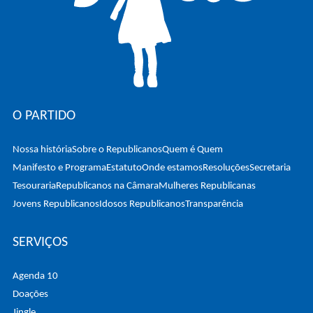
O PARTIDO
Nossa história
Sobre o Republicanos
Quem é Quem
Manifesto e Programa
Estatuto
Onde estamos
Resoluções
Secretaria
Tesouraria
Republicanos na Câmara
Mulheres Republicanas
Jovens Republicanos
Idosos Republicanos
Transparência
SERVIÇOS
Agenda 10
Doações
Jingle