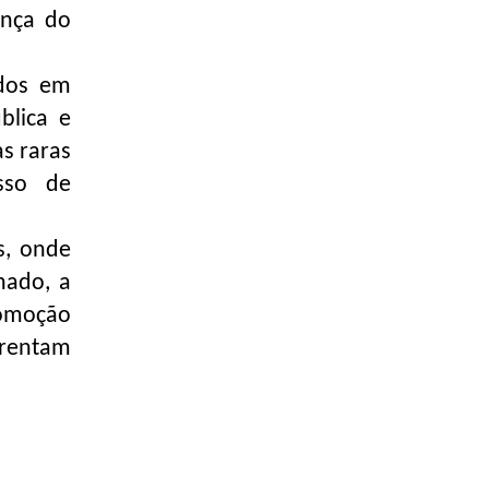
ança do
idos em
blica e
s raras
sso de
s, onde
nado, a
romoção
frentam