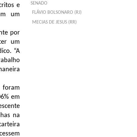
SENADO
ritos e
FLÁVIO BOLSONARO (RJ)
tem um
MECIAS DE JESUS (RR)
nte por
bter um
ico. “A
trabalho
maneira
, foram
506% em
escente
lhas na
arteira
acessem